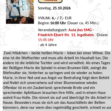
Sonntag,
25.10.2026
VVK/AK:
6,- / 7,-
EUR
Beginn
16:00 Uhr
(Dauer ca. 45 Min.)
Veranstaltungsort:
Aula des SMG -
Friedrich-Ebert-Str. 13, Ingelheim
Einlass
15:45 Uhr
- ab 4 Jahre
Zwei Mädchen – beide heißen Marie – leben bei einer Witwe. Die
eine ist die Stieftochter und muss alle Arbeit im Haushalt tun. Die
andere ist die leibliche Tochter und wird verwöhnt. Als eines Tages
der fleißigen Marie die Spindel in einen Brunnen fällt, zwingt die
Stiefmutter sie, hinterher zu springen und sie wieder zu holen.
Marie, in ihrer Not und aus Angst vor Bestrafung folgt dem Befehl
und findet sich unversehens auf einer Blumenwiese wieder.
Offenbar ist es ein Zauberland; sprechende Brote und ein
sprechender Apfelbaum brauchen ihre Hilfe, und in einem Haus
wohnt Frau Holle. Die nimmt sie auf und überträgt ihr die Arbeit i
Hause. Besonders muss sie sich um das Ausschütteln der Betten
kümmern, denn nur wenn dies regelmäßig geschieht, schneit es au