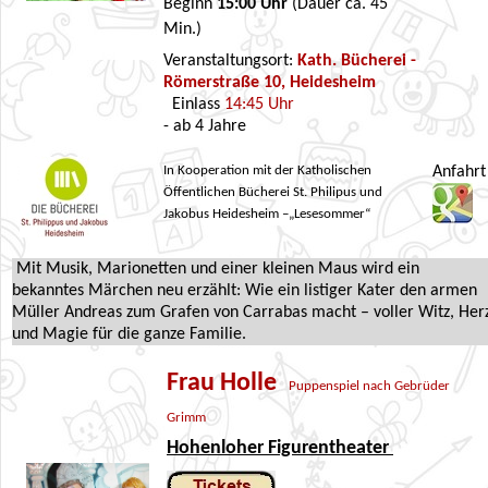
Beginn
15:00 Uhr
(Dauer ca. 45
Min.)
Veranstaltungsort:
Kath. Bücherei -
Römerstraße 10, Heidesheim
Einlass
14:45 Uhr
- ab 4 Jahre
In Kooperation mit der Katholischen
Anfahrt
Öffentlichen Bücherei St. Philipus und
Jakobus Heidesheim –„Lesesommer“
Mit Musik, Marionetten und einer kleinen Maus wird ein
bekanntes Märchen neu erzählt: Wie ein listiger Kater den armen
Müller Andreas zum Grafen von Carrabas macht – voller Witz, Her
und Magie für die ganze Familie.
Frau Holle
Puppenspiel nach Gebrüder
Grimm
Hohenloher Figurentheater