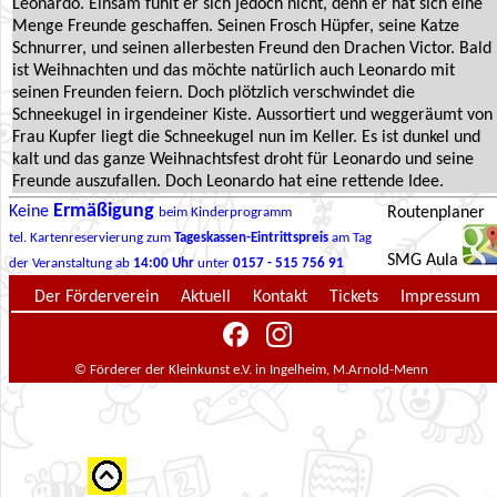
Leonardo. Einsam fühlt er sich jedoch nicht, denn er hat sich eine
Menge Freunde geschaffen. Seinen Frosch Hüpfer, seine Katze
Schnurrer, und seinen allerbesten Freund den Drachen Victor. Bald
ist Weihnachten und das möchte natürlich auch Leonardo mit
seinen Freunden feiern. Doch plötzlich verschwindet die
Schneekugel in irgendeiner Kiste. Aussortiert und weggeräumt von
Frau Kupfer liegt die Schneekugel nun im Keller. Es ist dunkel und
kalt und das ganze Weihnachtsfest droht für Leonardo und seine
Freunde auszufallen. Doch Leonardo hat eine rettende Idee.
Ermäßigung
Keine
Routenplaner
beim Kinderprogramm
tel. Kartenreservierung zum
Tageskassen-Eintrittspreis
am Tag
SMG Aula
der Veranstaltung ab
14:00 Uhr
unter
0157 - 515 756 91
Der Förderverein
Aktuell
Kontakt
Tickets
Impressum
© Förderer der Kleinkunst e.V. in Ingelheim, M.Arnold-Menn