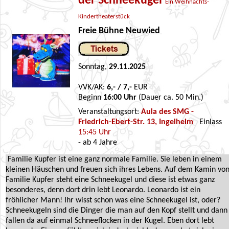
der Schneekugel
Ein Weihnachts-
Kindertheaterstück
Freie Bühne Neuwied
Sonntag,
29.11.2025
VVK/AK:
6,- / 7,-
EUR
Beginn
16:00 Uhr
(Dauer ca. 50 Min.)
Veranstaltungsort:
Aula des SMG -
Friedrich-Ebert-Str. 13, Ingelheim
Einlass
15:45 Uhr
- ab 4 Jahre
Familie Kupfer ist eine ganz normale Familie. Sie leben in einem
kleinen Häuschen und freuen sich ihres Lebens. Auf dem Kamin vo
Familie Kupfer steht eine Schneekugel und diese ist etwas ganz
besonderes, denn dort drin lebt Leonardo. Leonardo ist ein
fröhlicher Mann! Ihr wisst schon was eine Schneekugel ist, oder?
Schneekugeln sind die Dinger die man auf den Kopf stellt und dann
fallen da auf einmal Schneeflocken in der Kugel. Eben dort lebt