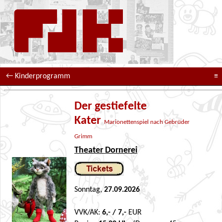
← Kinderprogramm
≡
≡
Der gestiefelte
Kater
Marionettenspiel nach Gebrüder
Grimm
Theater Dornerei
Sonntag,
27.09.2026
VVK/AK:
6,- / 7,-
EUR