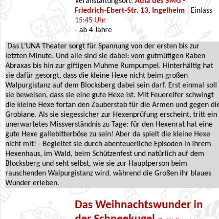
Veranstaltungsort:
Aula des SMG -
Friedrich-Ebert-Str. 13, Ingelheim
Einlass
15:45 Uhr
- ab 4 Jahre
Das L’UNA Theater sorgt für Spannung von der ersten bis zur
letzten Minute. Und alle sind sie dabei: vom gutmütigen Raben
Abraxas bis hin zur giftigen Muhme Rumpumpel. Hinterhältig hat
sie dafür gesorgt, dass die kleine Hexe nicht beim großen
Walpurgistanz auf dem Blocksberg dabei sein darf. Erst einmal soll
sie beweisen, dass sie eine gute Hexe ist. Mit Feuereifer schwingt
die kleine Hexe fortan den Zauberstab für die Armen und gegen di
Grobiane. Als sie siegessicher zur Hexenprüfung erscheint, tritt ein
unerwartetes Missverständnis zu Tage: für den Hexenrat hat eine
gute Hexe gallebitterböse zu sein! Aber da spielt die kleine Hexe
nicht mit! - Begleitet sie durch abenteuerliche Episoden in ihrem
Hexenhaus, im Wald, beim Schützenfest und natürlich auf dem
Blocksberg und seht selbst, wie sie zur Hauptperson beim
rauschenden Walpurgistanz wird, während die Großen ihr blaues
Wunder erleben.
Das Weihnachtswunder in